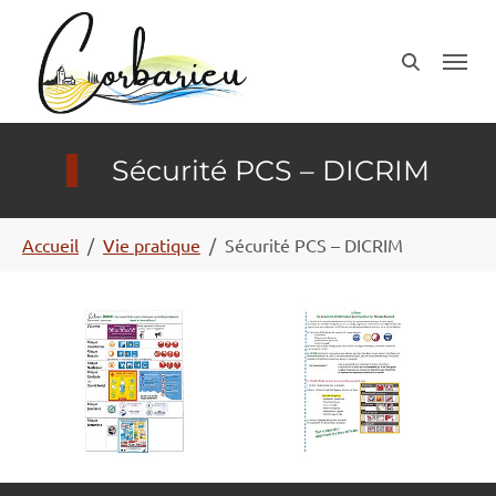
Aller au contenu principal
Panneau de gestion des cookies
Sécurité PCS – DICRIM
Vous êtes ici:
Accueil
Vie pratique
Sécurité PCS – DICRIM
Show larger version
Show larger version