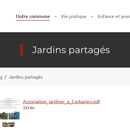
Notre commune
Vie pratique
Enfance et jeu
Submenu for "Notre commune"
Submenu for "Vie 
Jardins partagés
s
Jardins partagés
Association_jardiner_a_Corbarieu.pdf
333 Ko