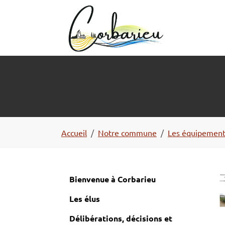
Aller au contenu principal
Panneau de gestion des cookies
Vous êtes ici:
Accueil
Notre commune
Les équipement
Bienvenue à Corbarieu
Les élus
Délibérations, décisions et