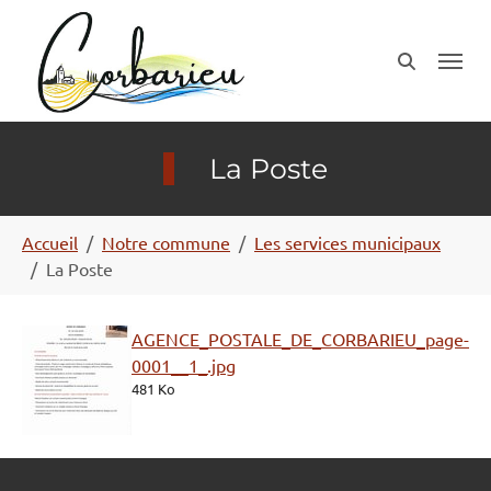
Aller au contenu principal
Panneau de gestion des cookies
La Poste
Vous êtes ici:
Accueil
Notre commune
Les services municipaux
La Poste
AGENCE_POSTALE_DE_CORBARIEU_page-
0001__1_.jpg
481 Ko