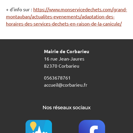
+ d'info sur :
https://www.monservicedechets.com/grand-
montauban/actualites-evenements/adaptation-des-
horaires-des-services-dechets-en-raison-de-la-canicule/
Mairie de Corbarieu
16 rue Jean-Jaures
82370 Corbarieu
0563678761
accueil@corbarieu.fr
Nos réseaux sociaux