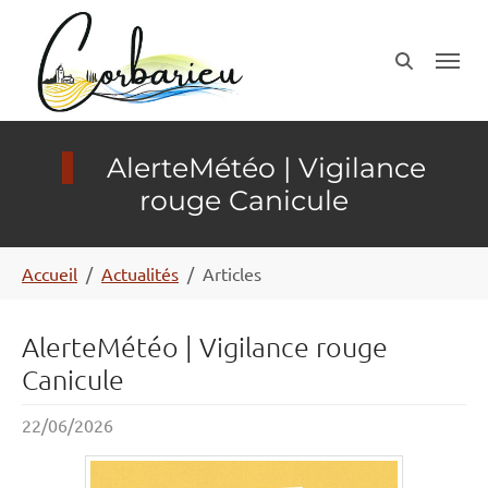
Aller au contenu principal
Panneau de gestion des cookies
AlerteMétéo | Vigilance
rouge Canicule
Vous êtes ici:
Accueil
Actualités
Articles
AlerteMétéo | Vigilance rouge
Canicule
22/06/2026